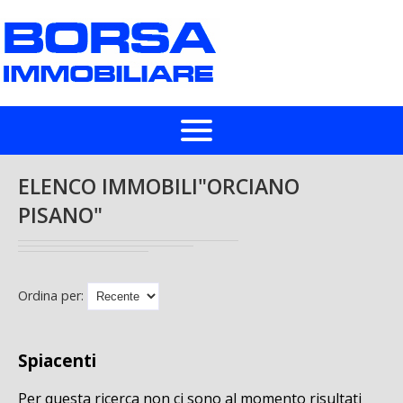
HOME
ELENCO IMMOBILI"ORCIANO
PISANO"
IN VENDITA
IN AFFITTO
CHI SIAMO
Ordina per:
LASCIA UNA RICHIESTA
Spiacenti
VALUTA UN IMMOBILE
Per questa ricerca non ci sono al momento risultati