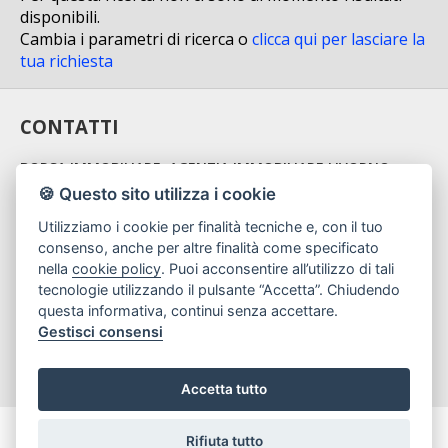
PROPONI UN IMMOBILE
disponibili.
Cambia i parametri di ricerca o
clicca qui per lasciare la
CONTATTI
tua richiesta
CONTATTI
BORSA IMMOBILIARE, AGENZIA IMMOBILIARE LIVORNO
🍪 Questo sito utilizza i cookie
Via Michon 5 - 57126 Livorno
Utilizziamo i cookie per finalità tecniche e, con il tuo
CHIAMA ORA
consenso, anche per altre finalità come specificato
nella
cookie policy
. Puoi acconsentire all’utilizzo di tali
tecnologie utilizzando il pulsante “Accetta”. Chiudendo
Cell. 3460812740 | Cell. 3460812741
questa informativa, continui senza accettare.
info@borsaimmobiliarelivorno.it
Gestisci consensi
Accetta tutto
Gestisci Cookie Policy
Rifiuta tutto