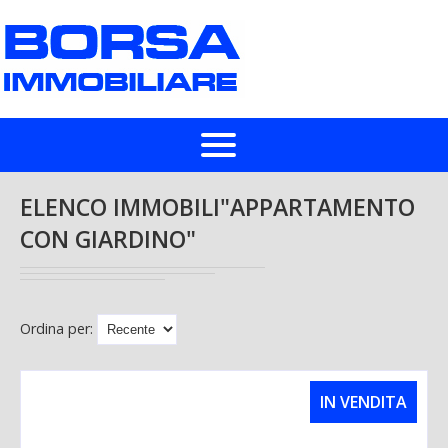
HOME
ELENCO IMMOBILI"APPARTAMENTO
CON GIARDINO"
IN VENDITA
IN AFFITTO
CHI SIAMO
Ordina per:
LASCIA UNA RICHIESTA
IN VENDITA
VALUTA UN IMMOBILE