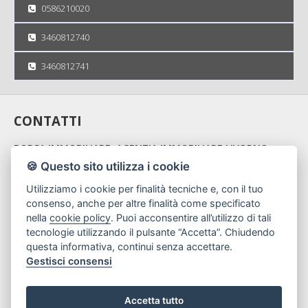
0586210020
3460812740
3460812741
CONTATTI
BORSA IMMOBILIARE, AGENZIA IMMOBILIARE LIVORNO
🍪 Questo sito utilizza i cookie
Via Michon 5 - 57126 Livorno
Utilizziamo i cookie per finalità tecniche e, con il tuo
CHIAMA ORA
consenso, anche per altre finalità come specificato
nella
cookie policy
. Puoi acconsentire all’utilizzo di tali
tecnologie utilizzando il pulsante “Accetta”. Chiudendo
Cell. 3460812740 | Cell. 3460812741
questa informativa, continui senza accettare.
info@borsaimmobiliarelivorno.it
Gestisci consensi
Accetta tutto