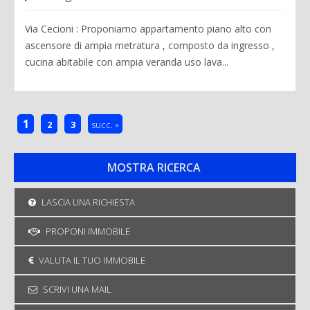
Via Cecioni : Proponiamo appartamento piano alto con
ascensore di ampia metratura , composto da ingresso ,
cucina abitabile con ampia veranda uso lava...
1
2
3
succ. »
LASCIA UNA RICHIESTA
PROPONI IMMOBILE
VALUTA IL TUO IMMOBILE
SCRIVI UNA MAIL