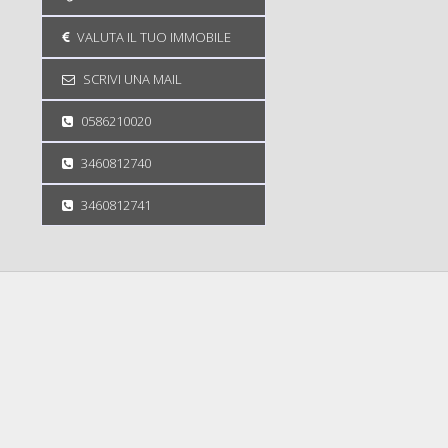
VALUTA IL TUO IMMOBILE
SCRIVI UNA MAIL
0586210020
3460812740
3460812741