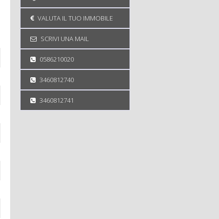
VALUTA IL TUO IMMOBILE
SCRIVI UNA MAIL
0586210020
3460812740
3460812741