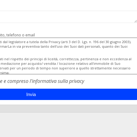
to, telefono o email
 dal legislatore a tutela della Privacy (arti 3 del D. Lgs. n. 196 del 30 giugno 2003),
marLa in via preventiva tanto dell'uso dei Suoi dati personali, quanto dei Suoi
ati nel rispetto dei principi di liceità, correttezza, pertinenza e non eccedenza al
i mediazione per acquisto/ vendita / locazione relativo all'immobile di Suo
servati per un periodo di tempo non superiore a quello strettamente necessario
esima;
rio per dare corso ai rapporto negoziale citato ed il mancato conferimento
e e compreso l'informativa sulla privacy
o;
a normativa in materia di antiriciclaggio è obbligatorio e l'eventuale rifiuto di
ofessionale richiesta. Al riguardo si precisa che il trattamento dei dati personali
io avrà luogo avendo riguardo alle specifiche modalità di esecuzione imposte agli
ento in materia di identificazione e conservazione delle informazioni previsto
/2004 ed adottato con D.M. n. 143/2006;
nte elaborazione ed archiviazione in forma cartacea e con l'ausilio di strumenti
r fornirLe il servizio richiesto, ed inseriti in una banca dati collocata all'interno
o può comportare le operazioni previste dall'art. 4, comma 1, letta) del D.Lgs. n.
rganizzazione, conservazione, elaborazione, modificazione, selezione, estrazione,
, blocco, distruzione dei dati, cancellazione, ecc.);
engono a conoscenza dei dipendenti dell'Agenzia e/o dei collaboratori: esterni
pletare, nel rispetto della normativa sulla privacy, accertamenti presso i pubblici