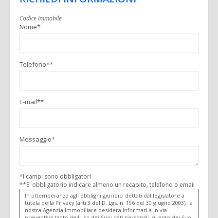
PROPONI UN IMMOBILE
Codice Immobile
CONTATTI
Nome*
Telefono**
E-mail**
Messaggio*
*I campi sono obbligatori
**E' obbligatorio indicare almeno un recapito, telefono o email
In ottemperanza agli obblighi giuridici dettati dal legislatore a
tutela della Privacy (arti 3 del D. Lgs. n. 196 del 30 giugno 2003), la
nostra Agenzia Immobiliare desidera informarLa in via
preventiva tanto dell'uso dei Suoi dati personali, quanto dei Suoi