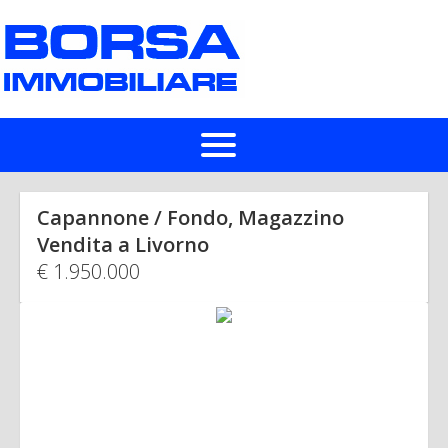
HOME
Capannone / Fondo, Magazzino
IN VENDITA
Vendita a Livorno
€ 1.950.000
IN AFFITTO
CHI SIAMO
LASCIA UNA RICHIESTA
VALUTA UN IMMOBILE