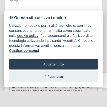
Nome*
🍪 Questo sito utilizza i cookie
Telefono**
Utilizziamo i cookie per finalità tecniche e, con il tuo
consenso, anche per altre finalità come specificato
nella
cookie policy
. Puoi acconsentire all’utilizzo di tali
E-mail**
tecnologie utilizzando il pulsante “Accetta”. Chiudendo
questa informativa, continui senza accettare.
Gestisci consensi
Messaggio*
Accetta tutto
*I campi sono obbligatori
Rifiuta tutto
**E' obbligatorio indicare almeno un recapito, telefono o email
In ottemperanza agli obblighi giuridici dettati dal legislatore a
tutela della Privacy (arti 3 del D. Lgs. n. 196 del 30 giugno 2003), la
nostra Agenzia Immobiliare desidera informarLa in via
preventiva tanto dell'uso dei Suoi dati personali, quanto dei Suoi
diritti, comunicandoLe quanto segue:
I dati che Lei conferirà saranno trattati nel rispetto dei